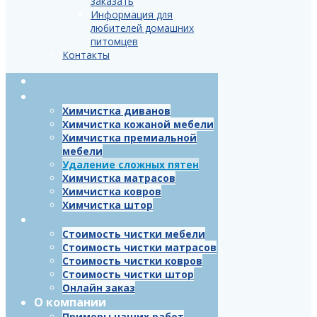
заказать
Информация для
любителей домашних
питомцев
Контакты
Главная
Услуги
Химчистка диванов
Химчистка кожаной мебели
Химчистка премиальной
мебели
Удаление сложных пятен
Химчистка матрасов
Химчистка ковров
Химчистка штор
Цены
Стоимость чистки мебели
Стоимость чистки матрасов
Стоимость чистки ковров
Стоимость чистки штор
Онлайн заказ
О компании
Примеры наших работ