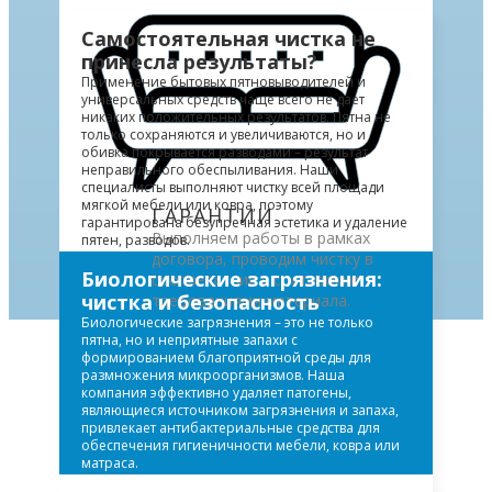
Самостоятельная чистка не
принесла результаты?
Применение бытовых пятновыводителей и
универсальных средств чаще всего не дает
никаких положительных результатов. Пятна не
только сохраняются и увеличиваются, но и
обивка покрывается разводами – результат
неправильного обеспыливания. Наши
специалисты выполняют чистку всей площади
мягкой мебели или ковра, поэтому
ГАРАНТИИ
гарантирована безупречная эстетика и удаление
Выполняем работы в рамках
пятен, разводов.
договора, проводим чистку в
Биологические загрязнения:
соответствии с составом и
чистка и безопасность
требованиями материала.
Биологические загрязнения – это не только
пятна, но и неприятные запахи с
формированием благоприятной среды для
размножения микроорганизмов. Наша
компания эффективно удаляет патогены,
являющиеся источником загрязнения и запаха,
привлекает антибактериальные средства для
обеспечения гигиеничности мебели, ковра или
матраса.