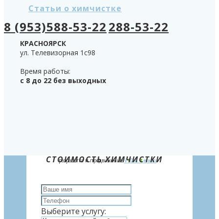
Статьи о химчистке
8 (953)588-53-22
288-53-22
КРАСНОЯРСК
ул. Телевизорная 1с98
Время работы:
с 8 до 22 без выходных
СТОИМОСТЬ ХИМЧИСТКИ
разработка и продвижение
V
i
DA
t
eam
Выберите услугу: