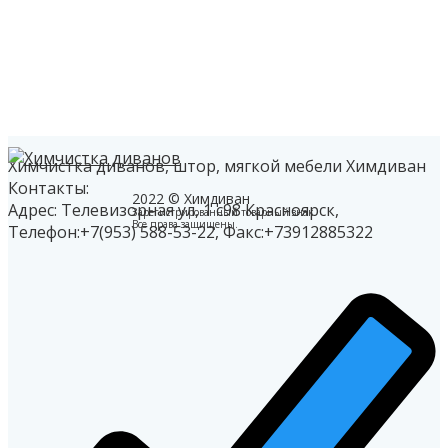
Химчистка диванов, штор, мягкой мебели Химдиван
Контакты:
2022 © Химдиван
Адрес: Телевизорная ул, 1 с98
Красноярск
,
Зарегистрированный товарный знак.
Все права защищены.
Телефон:
+7(953) 588-53-22
, Факс:
+73912885322