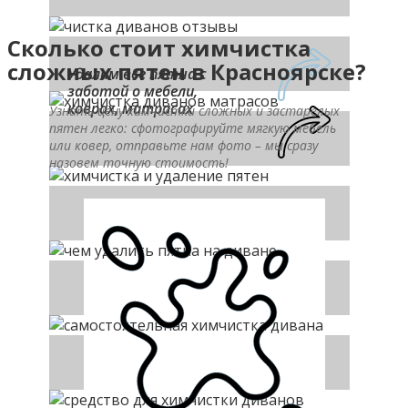
Сколько стоит химчистка
сложных пятен в Красноярске?
Удалим все пятна с
заботой о мебели,
коврах, матрасах
Узнать цену химчистки сложных и застарелых
пятен легко: сфотографируйте мягкую мебель
или ковер, отправьте нам фото – мы сразу
назовем точную стоимость!