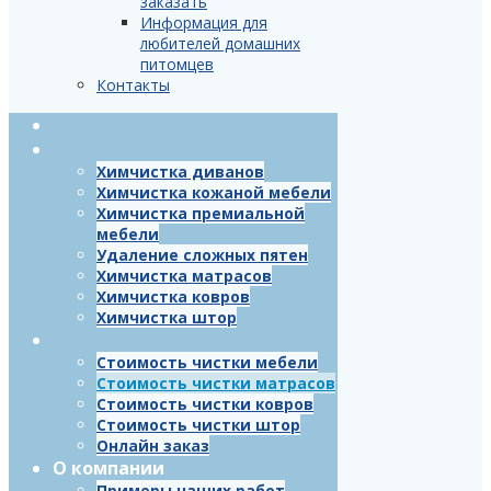
заказать
Информация для
любителей домашних
питомцев
Контакты
Главная
Услуги
Химчистка диванов
Химчистка кожаной мебели
Химчистка премиальной
мебели
Удаление сложных пятен
Химчистка матрасов
Химчистка ковров
Химчистка штор
Цены
Стоимость чистки мебели
Стоимость чистки матрасов
Стоимость чистки ковров
Стоимость чистки штор
Онлайн заказ
О компании
Примеры наших работ