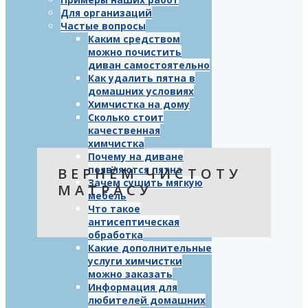
Для организаций
Частые вопросы
Каким средством
можно почистить
диван самостоятельно
Как удалить пятна в
домашних условиях
Химчистка на дому
Сколько стоит
качественная
химчистка
Почему на диване
появляются пятна
ВЕРНЁМ ЧИСТОТУ
Зачем сушить мягкую
МАТРАСУ
мебель
Что такое
антисептическая
обработка
Какие дополнительные
услуги химчистки
можно заказать
Информация для
любителей домашних