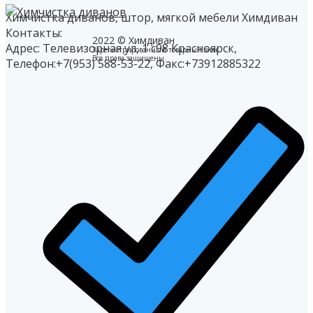
Химчистка диванов, штор, мягкой мебели Химдиван
Контакты:
2022 © Химдиван
Адрес: Телевизорная ул, 1 с98
Красноярск
,
Зарегистрированный товарный знак.
Все права защищены.
Телефон:
+7(953) 588-53-22
, Факс:
+73912885322