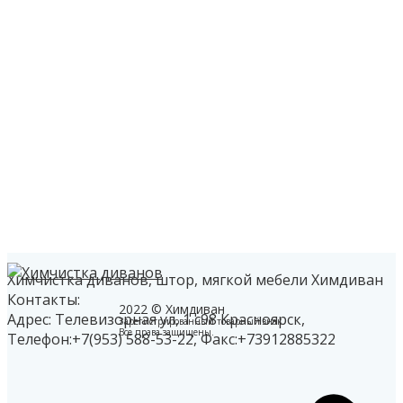
Химчистка диванов, штор, мягкой мебели Химдиван
Контакты:
2022 © Химдиван
Адрес: Телевизорная ул, 1 с98
Красноярск
,
Зарегистрированный товарный знак.
Все права защищены.
Телефон:
+7(953) 588-53-22
, Факс:
+73912885322