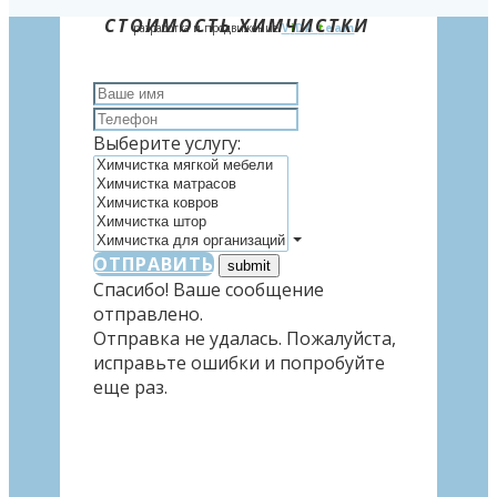
СТОИМОСТЬ ХИМЧИСТКИ
разработка и продвижение
V
i
DA
t
eam
Выберите услугу:
ОТПРАВИТЬ
Спасибо! Ваше сообщение
отправлено.
Отправка не удалась. Пожалуйста,
исправьте ошибки и попробуйте
еще раз.