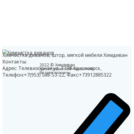
Химчистка диванов, штор, мягкой мебели Химдиван
Контакты:
2022 © Химдиван
Адрес: Телевизорная ул, 1 с98
Красноярск
,
Зарегистрированный товарный знак.
Все права защищены.
Телефон:
+7(953) 588-53-22
, Факс:
+73912885322